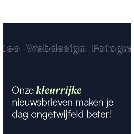
deo
Webdesign
Fotograf
kleurrijke
Onze
nieuwsbrieven maken je
dag ongetwijfeld beter!