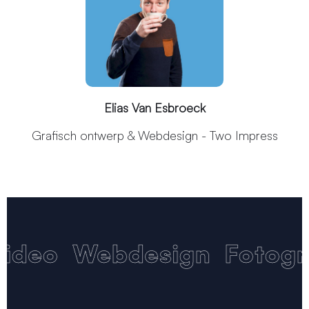
Elias Van Esbroeck
Grafisch ontwerp & Webdesign - Two Impress
ideo
Webdesign
Fotogra