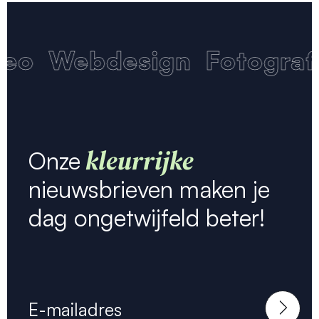
eo
Webdesign
Fotografi
kleurrijke
Onze
nieuwsbrieven maken je
dag ongetwijfeld beter!