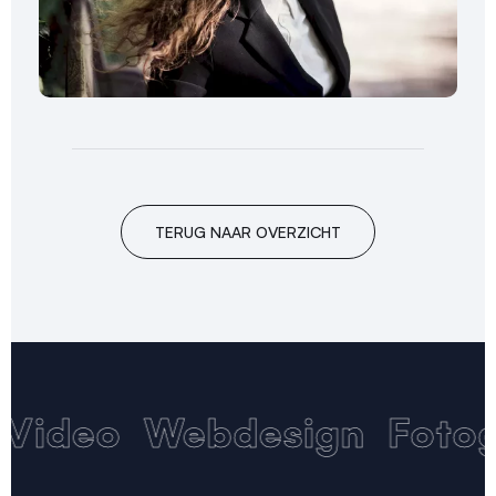
TERUG NAAR OVERZICHT
Video
Webdesign
Fotog