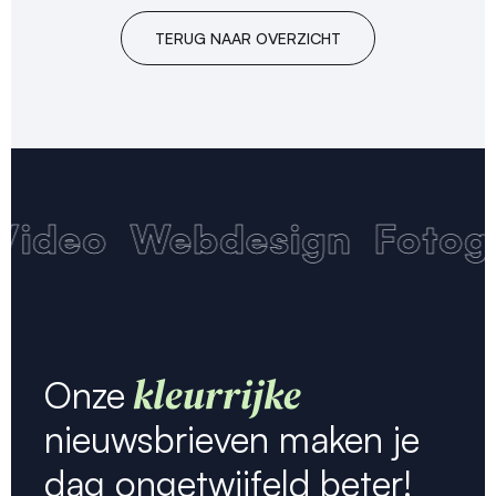
TERUG NAAR OVERZICHT
Video
Webdesign
Fotogr
kleurrijke
Onze
nieuwsbrieven maken je
dag ongetwijfeld beter!