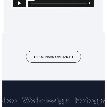
TERUG NAAR OVERZICHT
ideo
Webdesign
Fotogra