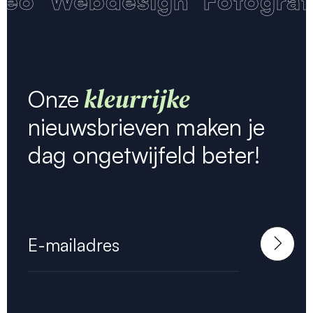
deo
Webdesign
Fotograf
kleurrijke
Onze
nieuwsbrieven maken je
dag ongetwijfeld beter!