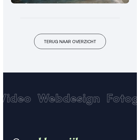
TERUG NAAR OVERZICHT
Video
Webdesign
Fotogr